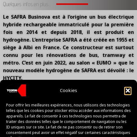
Quelques infos.en plus...
Le SAFRA Businova est à l’origine un bus électrique
hybride rechargeable immatriculé pour la première
fois en 2014 et depuis 2018, il est produit en
hydrogène. L’entreprise SAFRA a été créée en 1955 et
siège à Albi en France. Ce constructeur est surtout
connu pour les rénovations de bus, tramway et
métro. C’est en juin 2022, au salon « EUMO » que le
nouveau modèle hydrogène de SAFRA est dévoilé : le
HYCITY.
Cookies
Sur le réseau TCL, il s’agit d’un Businova H2 qui est
testé sur la ligne 64 du réseau portant le n° de parc
Pour offrir les meilleures expériences, nous utilisons des technologies
6401.
telles que les cookies pour stocker et/ou accéder aux informations des
appareils. Le fait de consentir à ces technologies nous permettra de
traiter des données telles que le comportement de navigation ou les
L’exploitation commerciale du Safra Businova
ID uniques sur ce site. Le fait de ne pas consentir ou de retirer son
n°6401 a commencée le lundi 04 septembre 2023 sur
consentement peut avoir un effet négatif sur certaines caractéristiques