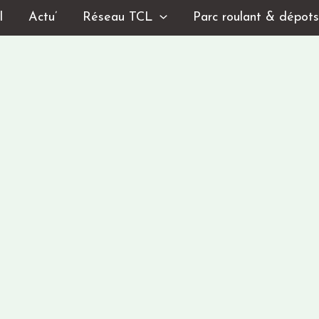
l
Actu’
Réseau TCL
Parc roulant & dépot