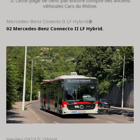
⚠️ Cette page ne tient pas encore compte des anciens
véhicules Cars du Rhône.
Mercedes-Benz Conecto II LF Hybrid⛽
02 Mercedes-Benz Connecto II LF Hybrid.
Heuliez GX137L GNV🌿