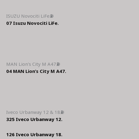
ISUZU Novociti LiFe⛽
07
Isuzu Novociti LiFe.
MAN Lion's City M A47⛽
04
MAN Lion’s City M A47.
Iveco Urbanway 12 & 18⛽
325 Iveco Urbanway 12.
126 Iveco Urbanway 18.