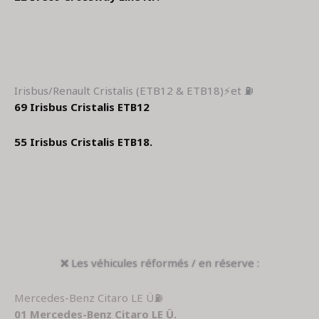
Irisbus/Renault Cristalis (ETB12 & ETB18)⚡et ⛽
69 Irisbus Cristalis ETB12
55 Irisbus Cristalis ETB18.
❌ Les véhicules réformés / en réserve :
Mercedes-Benz Citaro LE Ü⛽
01 Mercedes-Benz Citaro LE Ü.