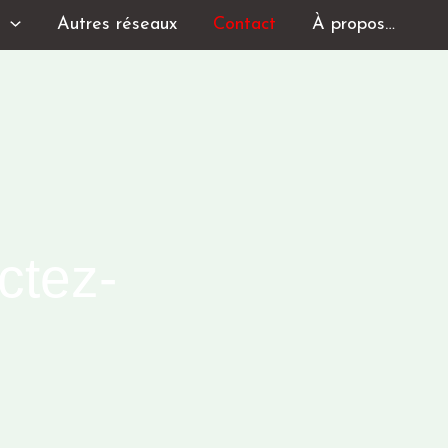
s
Autres réseaux
Contact
À propos…
ctez-