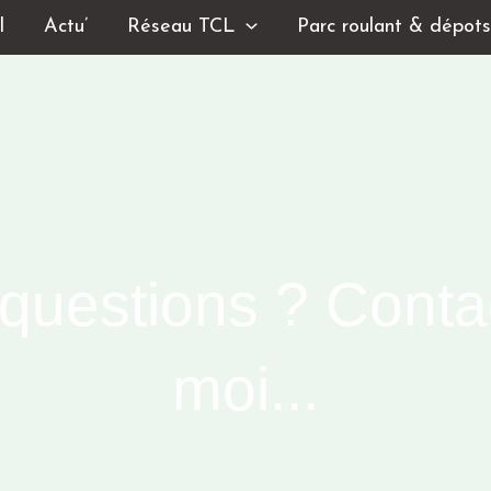
l
Actu’
Réseau TCL
Parc roulant & dépot
questions ? Conta
moi...