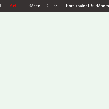
l
Actu’
Réseau TCL
Parc roulant & dépot