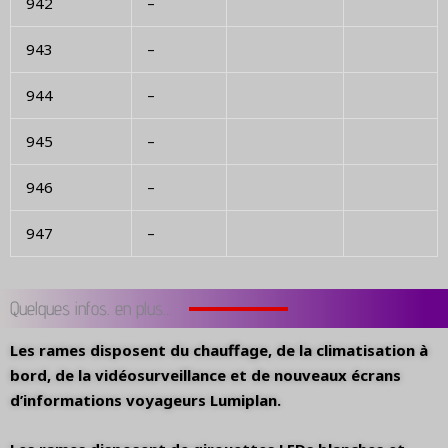
942
–
943
–
944
–
945
–
946
–
947
–
Quelques infos. en plus...
Les rames disposent du chauffage, de la climatisation à
bord, de la vidéosurveillance et de nouveaux écrans
d’informations voyageurs Lumiplan.