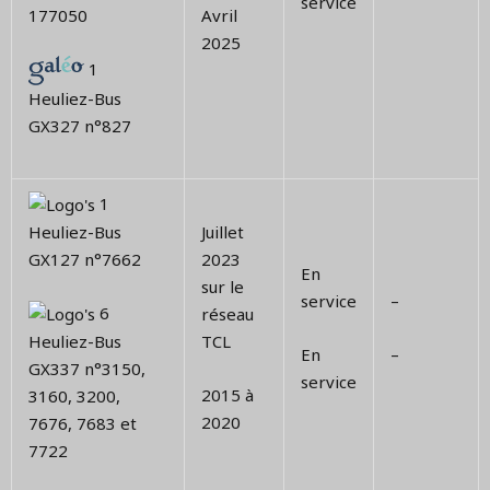
service
177050
Avril
2025
1
Heuliez-Bus
GX327 n°827
1
Juillet
Heuliez-Bus
2023
GX127 n°7662
En
sur le
service
–
6
réseau
TCL
Heuliez-Bus
En
–
GX337 n°3150,
service
2015 à
3160, 3200,
2020
7676, 7683 et
7722