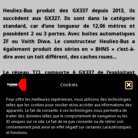
Heuliez-Bus produit des GX337 depuis 2013, ils
succèdent aux GX327. Ils sont dans la catégorie
standard, car d’une longueur de 12,06 mètres et
possèdent 2 ou 3 portes. Avec boites automatiques
ZF ou Voith Diwa. Le constructeur Heuliez-Bus a
également produit des séries en « BHNS » c’est-à-
dire avec un toit différent, des caches roues…
Le réseau TCL comporte 6 GX337 de l’exploitant
Transdev R.A. avec une série n°3150 et n°3160,
Cookies
n°3200, n°7676, n°7683 et n°7722.
Pour offrir les meilleures expériences, nous utilisons des technologies
Un unique GX327 circule sur le réseau TCL depuis
telles que les cookies pour stocker et/ou accéder aux informations des
avril 2025, il est exploité par le dépôt des Courriers
appareils. Le fait de consentir à ces technologies nous permettra de
traiter des données telles que le comportement de navigation ou les
Rhodaniens de Pierre-Bénite pour la ligne 6 (Gare
ID uniques sur ce site. Le fait de ne pas consentir ou de retirer son
d’Oullins – Sainte-Foy Place Saint-Luc). Il provient du
consentement peut avoir un effet négatif sur certaines caractéristiques
et fonctions.
réseau Citéa de Valence.