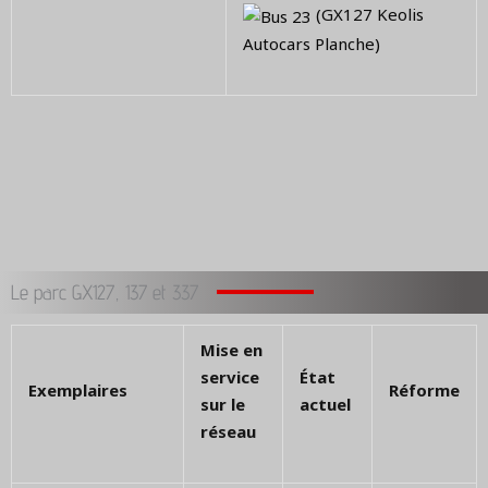
(GX127 Keolis
Autocars Planche)
Le parc GX127, 137 et 337
Mise en
service
État
Exemplaires
Réforme
sur le
actuel
réseau