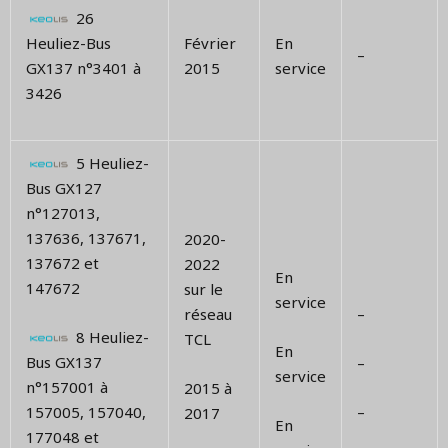
26
Heuliez-Bus
Février
En
–
GX137 n°3401 à
2015
service
3426
5 Heuliez-
Bus GX127
n°127013,
137636, 137671,
2020-
137672 et
2022
En
147672
sur le
service
réseau
–
8 Heuliez-
TCL
En
Bus GX137
–
service
n°157001 à
2015 à
157005, 157040,
–
2017
En
177048 et