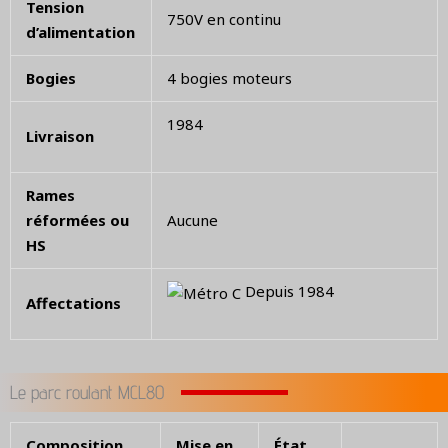
Tension
750V en continu
d’alimentation
Bogies
4 bogies moteurs
1984
Livraison
Rames
réformées ou
Aucune
HS
Depuis 1984
Affectations
Le parc roulant MCL80
Composition
Mise en
État