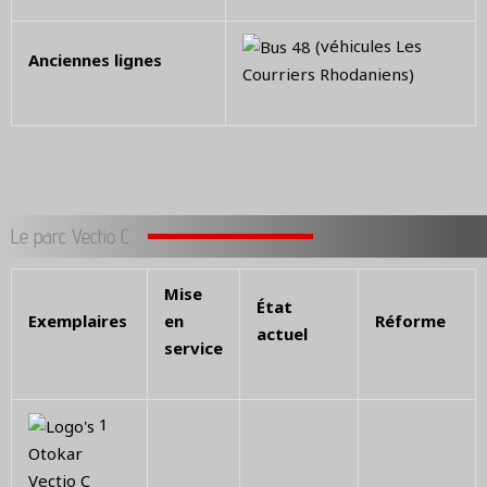
(véhicules Les
Anciennes lignes
Courriers Rhodaniens)
Le parc Vectio C
Mise
État
Exemplaires
en
Réforme
actuel
service
1
Otokar
Vectio C