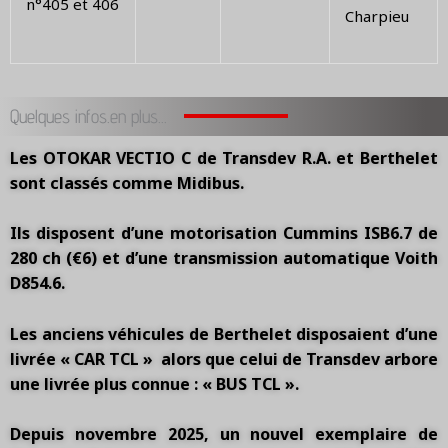
n°405 et 406
Charpieu
Quelques infos.en plus...
Les OTOKAR VECTIO C de Transdev R.A. et Berthelet
sont classés comme Midibus.
Ils disposent d’une motorisation
Cummins ISB6.7 de
280 ch (€6) et d’une transmission automatique Voith
D854.6.
Les anciens véhicules de Berthelet disposaient d’une
livrée « CAR TCL » alors que celui de Transdev arbore
une livrée plus connue : « BUS TCL ».
Depuis novembre 2025, un nouvel exemplaire de