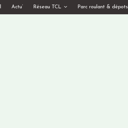
l
Actu’
Réseau TCL
Parc roulant & dépot