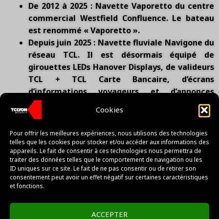
De 2012 à 2025 : Navette Vaporetto du centre
commercial Westfield Confluence. Le bateau
est renommé « Vaporetto ».
Depuis juin 2025 : Navette fluviale Navigone du
réseau TCL. Il est désormais équipé de
girouettes LEDs Hanover Displays, de valideurs
TCL + TCL Carte Bancaire, d’écrans
d’informations voyageurs et d’annonces
sonores.
Cookies
Le Vaporetto dispose de 85 places disponibles
à bord.
Pour offrir les meilleures expériences, nous utilisons des technologies
Immatriculation : NA001698F
telles que les cookies pour stocker et/ou accéder aux informations des
appareils. Le fait de consentir à ces technologies nous permettra de
Indicatif radio ANFR : FM5782
traiter des données telles que le comportement de navigation ou les
MMSI :
226010140
ID uniques sur ce site. Le fait de ne pas consentir ou de retirer son
OMI/ENI : 01831804
consentement peut avoir un effet négatif sur certaines caractéristiques
et fonctions.
ATIS : 9227135782
ACCEPTER